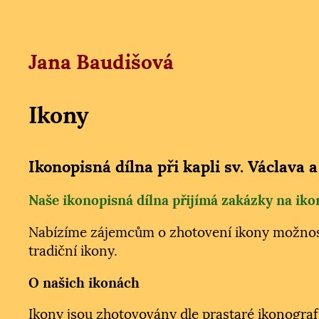
Jana Baudišová
Ikony
Ikonopisná dílna při kapli sv. Václava 
Naše ikonopisná dílna přijímá zakázky na iko
Nabízíme zájemcům o zhotovení ikony možnost 
tradiční ikony.
O našich ikonách
Ikony jsou zhotovovány dle prastaré ikonograf