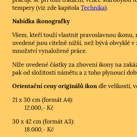
tempery (viz zde kapitola
Technika
).
Nabídka ikonografky
Všem, kteří touží vlastnit pravoslavnou ikonu,
uvedené jsou citelně nižší, než bývá obvyklé v 
množství vynaložené práce.
Níže uvedené částky za zhovení ikony na zakázk
pak od složitosti námětu a z toho plynoucí dob
Orientační ceny originálů ikon
dle velikosti, 
21 x 30 cm (formát A4):
12.000,- Kč
30 x 42 cm (formát A3):
18.000,- Kč