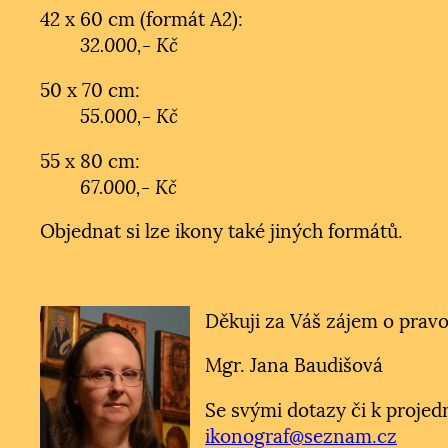
42 x 60 cm (formát A2):
32.000,- Kč
50 x 70 cm:
55.000,- Kč
55 x 80 cm:
67.000,- Kč
Objednat si lze ikony také jiných formátů.
Děkuji za Váš zájem o pravo
Mgr. Jana Baudišová
Se svými dotazy či k projed
ikonograf@seznam.cz