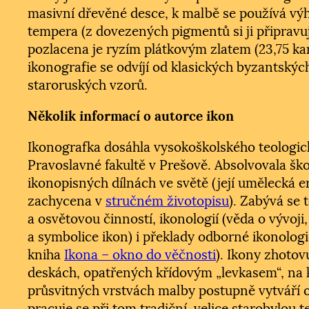
masivní dřevěné desce, k malbě se používá vý
tempera (z dovezených pigmentů si ji připravu
pozlacena je ryzím plátkovým zlatem (23,75 kar
ikonografie se odvíjí od klasických byzantský
staroruských vzorů.
Několik informací o autorce ikon
Ikonografka dosáhla vysokoškolského teologic
Pravoslavné fakultě v Prešově. Absolvovala ško
ikonopisných dílnách ve světě (její umělecká e
zachycena v
stručném životopisu
). Zabývá se
a osvětovou činností, ikonologií (věda o vývoji
a symbolice ikon) i překlady odborné ikonologic
kniha
Ikona – okno do věčnosti
). Ikony zhoto
deskách, opatřených křídovým „levkasem“, na
průsvitných vrstvách malby postupně vytváří o
pracuje se při tom tradiční, velice starobylou 