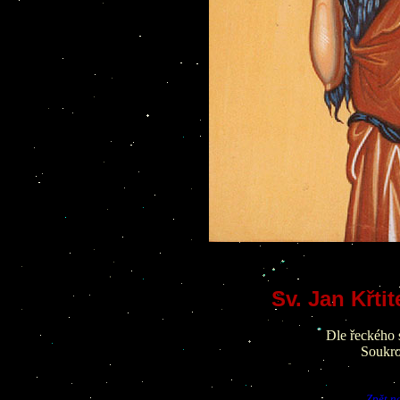
Sv. Jan Křti
Dle řeckého s
Soukro
Zpět n