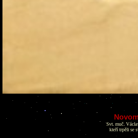
Novomu
Svt. muč. Václav
kteří trpěli s